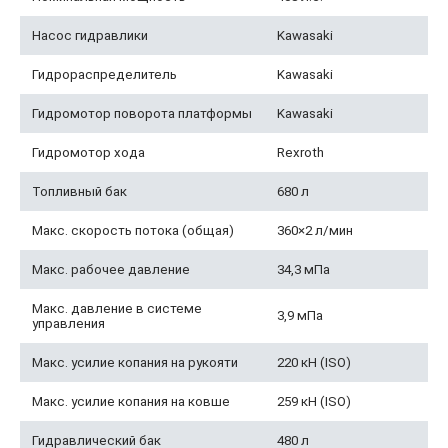
Насос гидравлики
Kawasaki
Гидрораспределитель
Kawasaki
Гидромотор поворота платформы
Kawasaki
Гидромотор хода
Rexroth
Топливный бак
680 л
Макс. скорость потока (общая)
360×2 л/мин
Макс. рабочее давление
34,3 мПа
Макс. давление в системе
3,9 мПа
управления
Макс. усилие копания на рукояти
220 кН (ISO)
Макс. усилие копания на ковше
259 кН (ISO)
Гидравлический бак
480 л