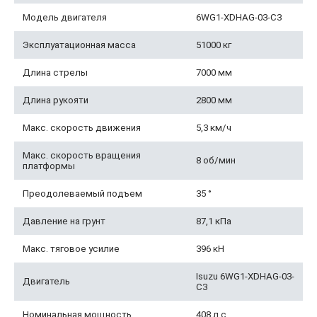
Модель двигателя
6WG1-XDHAG-03-C3
Эксплуатационная масса
51000 кг
Длина стрелы
7000 мм
Длина рукояти
2800 мм
Макс. скорость движения
5,3 км/ч
Макс. скорость вращения
8 об/мин
платформы
Преодолеваемый подъем
35 °
Давление на грунт
87,1 кПа
Макс. тяговое усилие
396 кН
Isuzu 6WG1-XDHAG-03-
Двигатель
C3
Номинальная мощность
408 л.с.